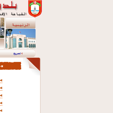
تصريح
خ