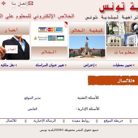
تحيين معطيات
إعتراض
تغيير عنوان المراسلة
نقل ملكية
للاتّصال
:للأسئلة التقنية
مدير الموقع
: للأسئلة الإدارية
القابض
خريطة الموقع
روابط مفيدة
الرسالة الإخبارية
للاتّصال
||
||
||
||
جميع حقوق النشر محفوظة ©2009بلدية تونس