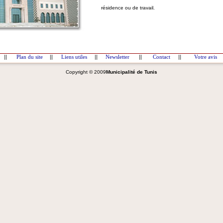
résidence ou de travail.
||
Plan du site
||
Liens utiles
||
Newsletter
||
Contact
||
Votre avis
Copyright © 2009
Municipalité de Tunis