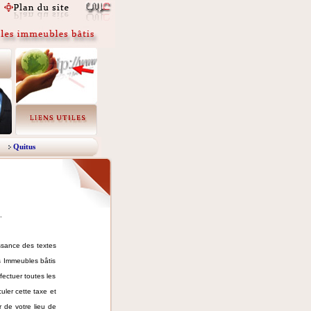
Quitus
.
ssance des textes
es Immeubles bâtis
ffectuer toutes les
culer cette taxe et
 de votre lieu de