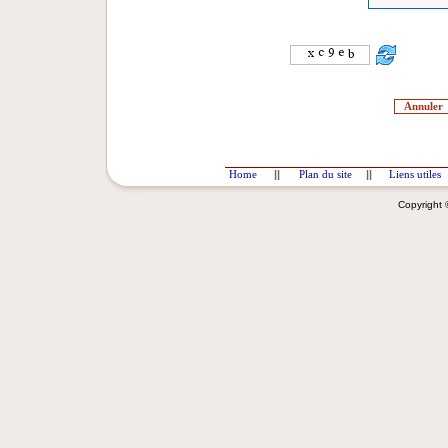
Home
||
Plan du site
||
Liens utiles
Copyright