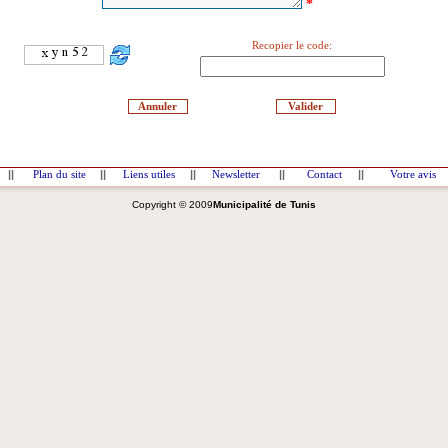
*
Recopier le code:
||
Plan du site
||
Liens utiles
||
Newsletter
||
Contact
||
Votre avis
Copyright © 2009
Municipalité de Tunis