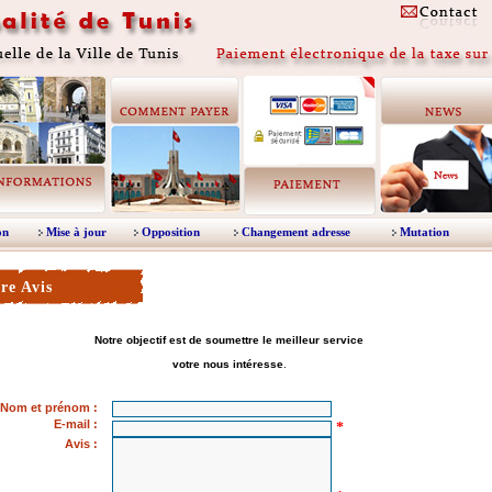
on
Mise à jour
Opposition
Changement adresse
Mutation
re Avis
Notre objectif est de soumettre le meilleur service
votre nous intéresse
.
Nom et prénom
:
E-mail :
*
Avis :