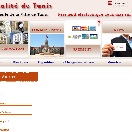
on
Mise à jour
Opposition
Changement adresse
Mutation
 du site