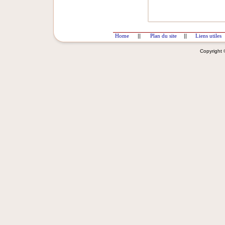
Home
||
Plan du site
||
Liens utiles
Copyright