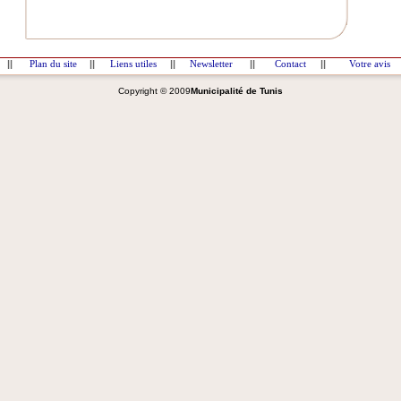
||
Plan du site
||
Liens utiles
||
Newsletter
||
Contact
||
Votre avis
Copyright © 2009
Municipalité de Tunis