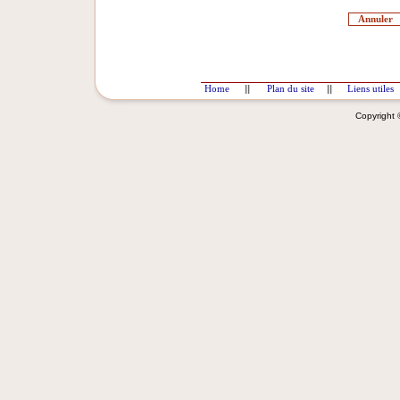
Home
||
Plan du site
||
Liens utiles
Copyright