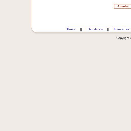
Home
||
Plan du site
||
Liens utiles
Copyright