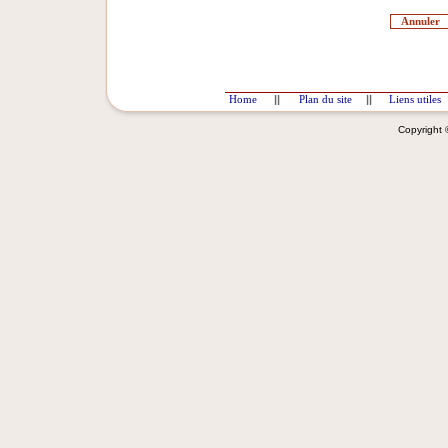
Home
||
Plan du site
||
Liens utiles
Copyright