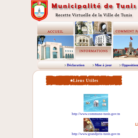
Déclaration
Mise à jour
Opposition
Liens Utiles
http://www.commune-tunis.gov.tn
L
http://www.grandprix-tunis.gov.tn