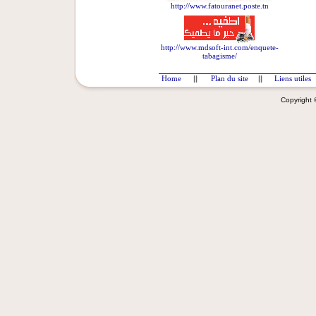
http://www.fatouranet.poste.tn
http://www.mdsoft-int.com/enquete-
tabagisme/
Home
||
Plan du site
||
Liens utiles
Copyright