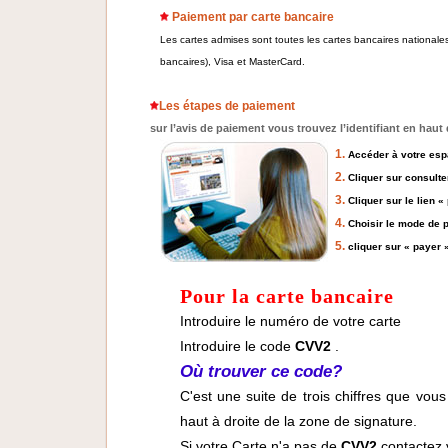
Paiement par carte bancaire
Les cartes admises sont toutes les cartes bancaires nationales
bancaires), Visa et MasterCard.
Les étapes de paiement
sur l’avis de paiement vous trouvez l’identifiant en haut
1.
Accéder à votre espa
2.
Cliquer sur consulte
3.
Cliquer sur le lien «
4.
Choisir le mode de 
5.
cliquer sur « payer 
Pour la carte bancaire
Introduire le numéro de votre carte
Introduire le code
CVV2
.
Où trouver ce code?
C'est une suite de trois chiffres que vou
haut à droite de la zone de signature.
Si votre Carte n'a pas de
CVV2
contactez v