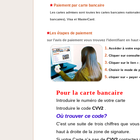
Paiement par carte bancaire
Les cartes admises sont toutes les cartes bancaires nationales
bancaires), Visa et MasterCard.
Les étapes de paiement
sur l’avis de paiement vous trouvez l’identifiant en haut
1.
Accéder à votre espa
2.
Cliquer sur consulte
3.
Cliquer sur le lien «
4.
Choisir le mode de 
5.
cliquer sur « payer 
Pour la carte bancaire
Introduire le numéro de votre carte
Introduire le code
CVV2
.
Où trouver ce code?
C'est une suite de trois chiffres que vou
haut à droite de la zone de signature.
Si votre Carte n'a pas de
CVV2
contactez v