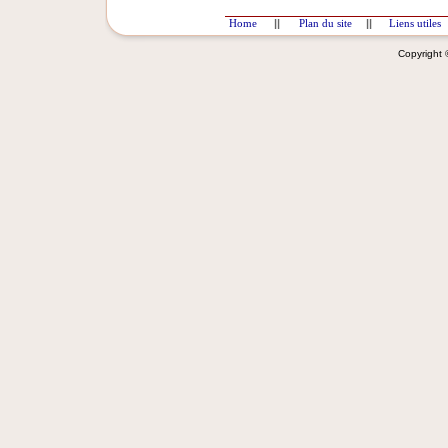
Home
||
Plan du site
||
Liens utiles
Copyright