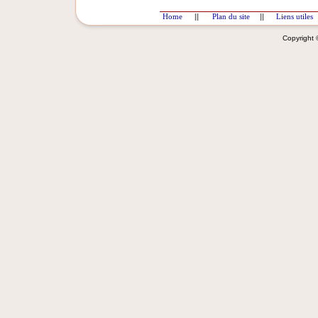
Home
||
Plan du site
||
Liens utiles
Copyright