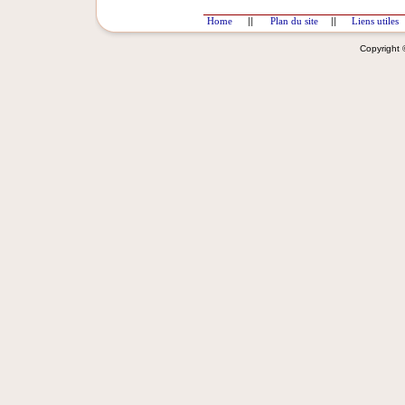
Home
||
Plan du site
||
Liens utiles
Copyright