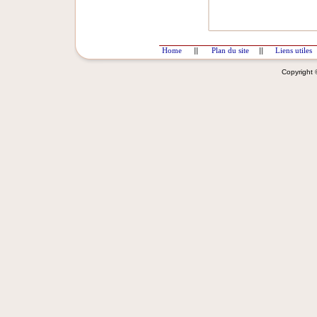
Home
||
Plan du site
||
Liens utiles
Copyright