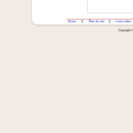
Home
||
Plan du site
||
Liens utiles
Copyright