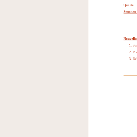
Qualité
Situation
Nouvelle
1. Super
2. Prest
3. Début