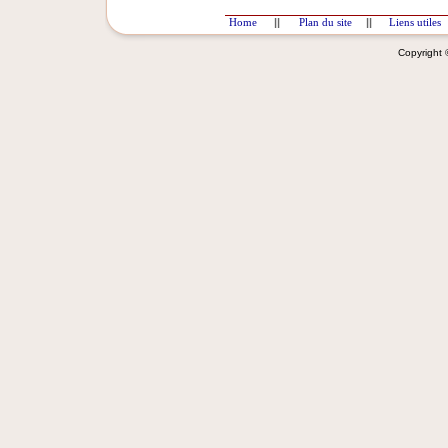
Home
||
Plan du site
||
Liens utiles
Copyright