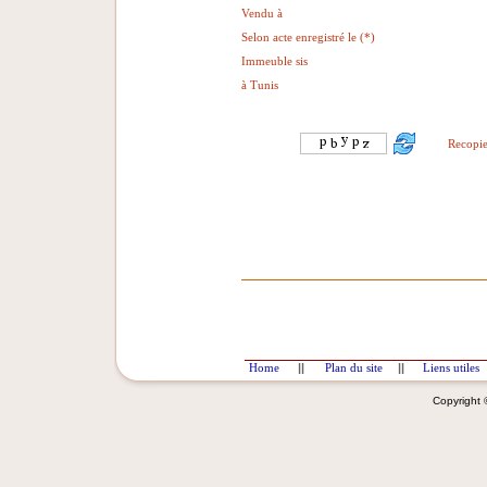
Vendu à
Selon acte enregistré le (*)
Immeuble sis
à Tunis
Recopie
Home
||
Plan du site
||
Liens utiles
Copyright