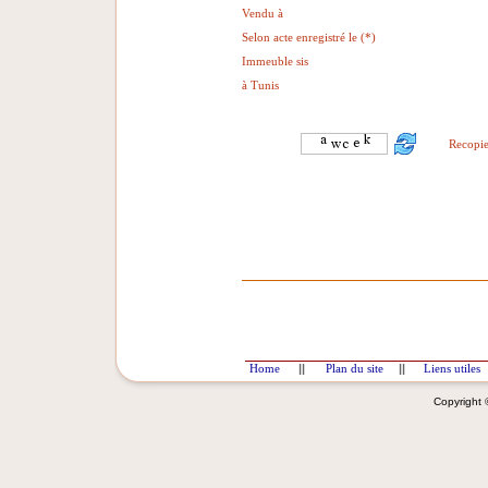
Vendu à
Selon acte enregistré le (*)
Immeuble sis
à Tunis
Recopie
Home
||
Plan du site
||
Liens utiles
Copyright