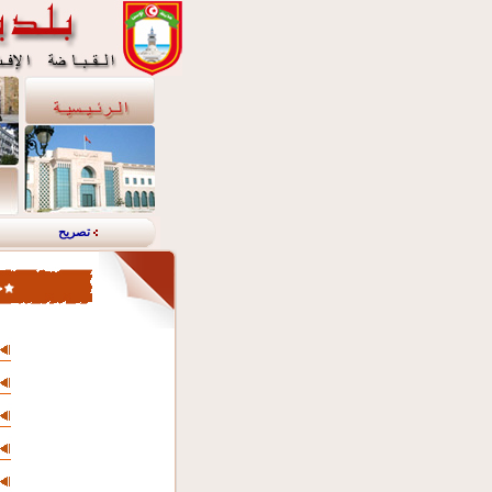
تصريح
خ