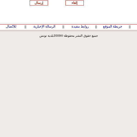
خريطة الموقع
روابط مفيدة
الرسالة الإخبارية
للاتّصال
||
||
||
||
جميع حقوق النشر محفوظة ©2009بلدية تونس