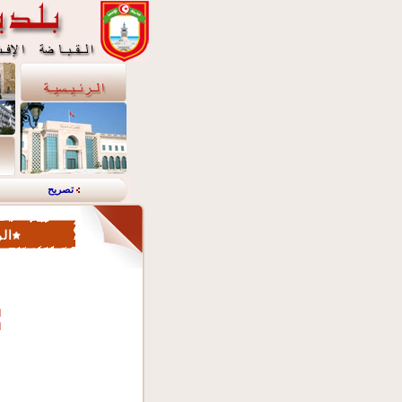
تصريح
الر
ا
ا