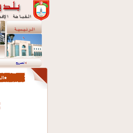
تصريح
الر
ا
ا