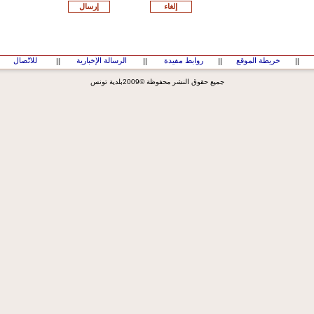
خريطة الموقع
روابط مفيدة
الرسالة الإخبارية
للاتّصال
||
||
||
||
جميع حقوق النشر محفوظة ©2009بلدية تونس