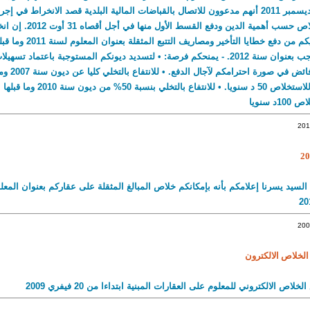
العنوان لحد 31 ديسمبر 2011 أنهم مدعوون للاتصال بالقباضات المالية البلدية قصد الانخراط
بإبرام رزنامة خلاص حسب أهمية
المصالحة: - يعفيكم من دفع خطايا الت
المعلوم المستوجب بعنوان سنة 2012. - يمنحكم فرصة: • لتسديد ديونكم المستوجبة باعتماد
الاقتضاء وبدون
مبالغها المتبقية للاستخلاص 50 د سنويا. 
لسيد يسرنا إعلامكم بأنه بإمكانكم خلاص المبالغ المثقلة على عقاركم بعنوان المعل
الخلاص الالكترون
لاص الالكتروني للمعلوم على العقارات المبنية ابتداءا من 20 فيفري 2009