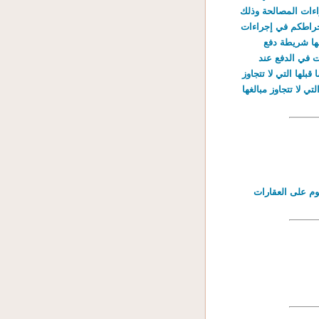
 في إجراءات المصالحة وذلك
 الدين ودفع القسط الأول منها في أجل أقصاه 31 أوت 2012. إن انخراطكم في إجراءات
أخير ومصاريف التتبع المثقلة بعنوان المعلوم لسنة 2011 وما قبلها شريطة دفع
 تسهيلات في الدفع عند
 فائض في صورة احترامكم لآجال الدفع. • للانتفاع بالتخلي كليا عن ديون سنة 2007 وما قبلها التي لا تتجاوز
• للانتفاع بالتخلي بنسبة 50% من ديون سنة 2010 وما قبلها التي لا تتجاوز مبالغها
وم على العقارات