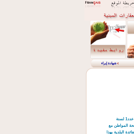
شهادة إبراء
بــــلاغ***** مصالحة المواطن مع الجباية المحلية فرصة لتسوية وضعيتكم****** تنفيذا لأحكام القانون عدد1 لسنة
201 الرامية إلى تكريس مصالحة المواطن مع
ئدة البلدية بهذا