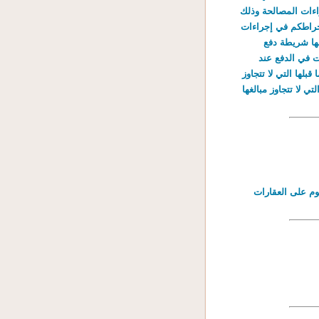
 في إجراءات المصالحة وذلك
 الدين ودفع القسط الأول منها في أجل أقصاه 31 أوت 2012. إن انخراطكم في إجراءات
أخير ومصاريف التتبع المثقلة بعنوان المعلوم لسنة 2011 وما قبلها شريطة دفع
 تسهيلات في الدفع عند
 فائض في صورة احترامكم لآجال الدفع. • للانتفاع بالتخلي كليا عن ديون سنة 2007 وما قبلها التي لا تتجاوز
• للانتفاع بالتخلي بنسبة 50% من ديون سنة 2010 وما قبلها التي لا تتجاوز مبالغها
وم على العقارات