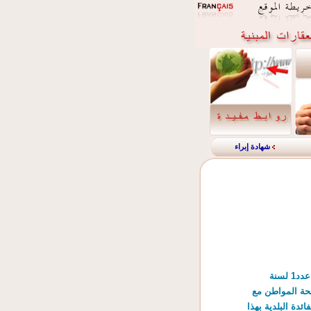
شهادة إبراء
بــــلاغ***** مصالحة المواطن مع الجباية المحلية فرصة لتسوية وضعيتكم****** تنفيذا لأحكام القانون عدد1 لسنة
201 الرامية إلى تكريس مصالحة المواطن مع
ئدة البلدية بهذا