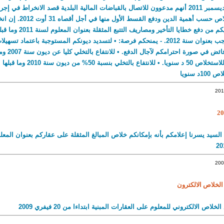
العنوان لحد 31 ديسمبر 2011 أنهم مدعوون للاتصال بالقباضات المالية البلدية قصد الانخراط
بإبرام رزنامة خلاص حسب أهمية
المصالحة: - يعفيكم من دفع خطايا الت
المعلوم المستوجب بعنوان سنة 2012. - يمنحكم فرصة: • لتسديد ديونكم المستوجبة باعتماد
الاقتضاء وبدون
مبالغها المتبقية للاستخلاص 50 د سنويا. 
لسيد يسرنا إعلامكم بأنه بإمكانكم خلاص المبالغ المثقلة على عقاركم بعنوان المعل
الخلاص الالكترون
لاص الالكتروني للمعلوم على العقارات المبنية ابتداءا من 20 فيفري 2009