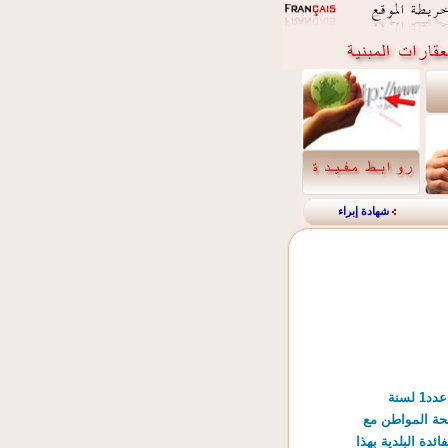
شهادة إبراء
بــــلاغ***** مصالحة المواطن مع الجباية المحلية فرصة لتسوية وضعيتكم****** تنفيذا لأحكام القانون عدد1 لسنة
201 الرامية إلى تكريس مصالحة المواطن مع
ئدة البلدية بهذا