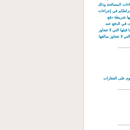
 في إجراءات المصالحة وذلك
 الدين ودفع القسط الأول منها في أجل أقصاه 31 أوت 2012. إن انخراطكم في إجراءات
أخير ومصاريف التتبع المثقلة بعنوان المعلوم لسنة 2011 وما قبلها شريطة دفع
 تسهيلات في الدفع عند
 فائض في صورة احترامكم لآجال الدفع. • للانتفاع بالتخلي كليا عن ديون سنة 2007 وما قبلها التي لا تتجاوز
• للانتفاع بالتخلي بنسبة 50% من ديون سنة 2010 وما قبلها التي لا تتجاوز مبالغها
وم على العقارات