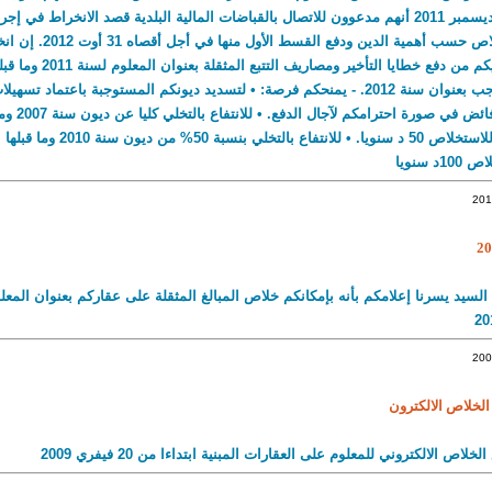
العنوان لحد 31 ديسمبر 2011 أنهم مدعوون للاتصال بالقباضات المالية البلدية قصد الانخراط
بإبرام رزنامة خلاص حسب أهمية
المصالحة: - يعفيكم من دفع خطايا الت
المعلوم المستوجب بعنوان سنة 2012. - يمنحكم فرصة: • لتسديد ديونكم المستوجبة باعتماد
الاقتضاء وبدون
مبالغها المتبقية للاستخلاص 50 د سنويا. 
لسيد يسرنا إعلامكم بأنه بإمكانكم خلاص المبالغ المثقلة على عقاركم بعنوان المعل
الخلاص الالكترون
لاص الالكتروني للمعلوم على العقارات المبنية ابتداءا من 20 فيفري 2009