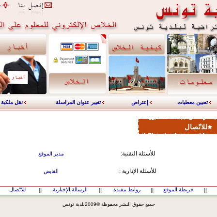
تحيين معطيات
إعتراض
تغيير عنوان المراسلة
نقل ملكية
للاتّصال
:للأسئلة التقنية
مدير الموقع
: للأسئلة الإدارية
القابض
خريطة الموقع
روابط مفيدة
الرسالة الإخبارية
للاتّصال
||
||
||
||
جميع حقوق النشر محفوظة ©2009بلدية تونس