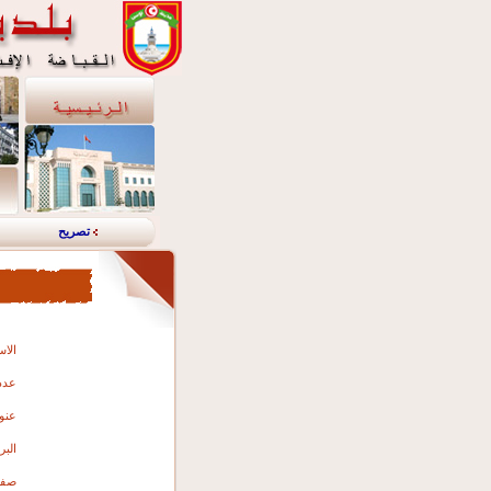
تصريح
الاس
عدد 
عنو
البر
صفة 