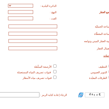
الدائرة البلدية :
ع العقار
النهج :
العدد :
احة الجمليّة
احة المغطّاة
بة العقار المبني وتوابعه
مال العقار
دمات
التنظيف
الأرصفة المبلّطة
التنوير العمومي
قنوات تصريف المياه المستعملة
الطرقات المعبّدة
قنوات تصريف مياه الأمطار
الرجاء إعادة كتابة الرمز :