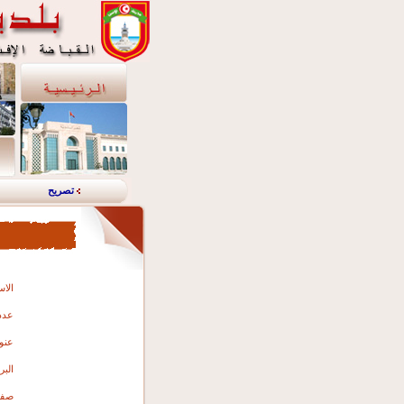
تصريح
الاس
عدد 
عنو
البر
صفة 