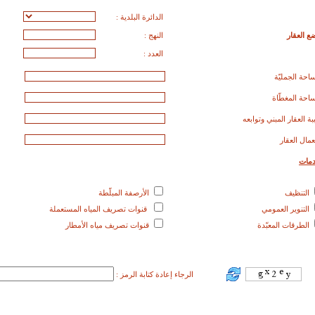
الدائرة البلدية :
ع العقار
النهج :
العدد :
احة الجمليّة
احة المغطّاة
بة العقار المبني وتوابعه
مال العقار
دمات
التنظيف
الأرصفة المبلّطة
التنوير العمومي
قنوات تصريف المياه المستعملة
الطرقات المعبّدة
قنوات تصريف مياه الأمطار
الرجاء إعادة كتابة الرمز :