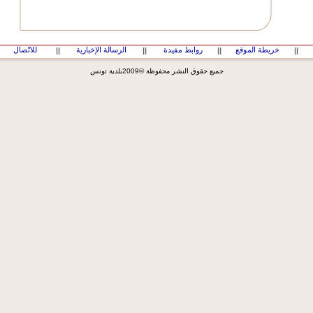
خريطة الموقع
روابط مفيدة
الرسالة الإخبارية
للاتّصال
||
||
||
||
جميع حقوق النشر محفوظة ©2009بلدية تونس