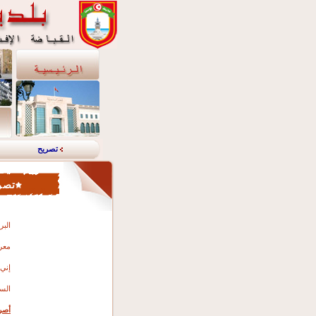
تصريح
تصري
البر
معر
إني
الس
أصر