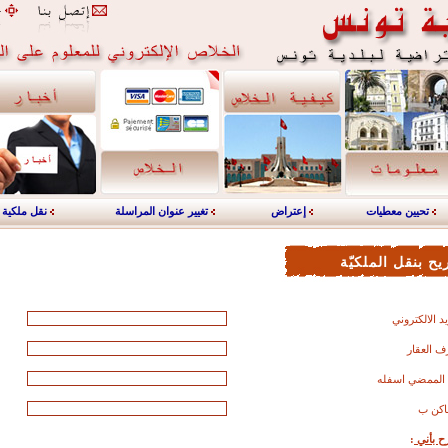
تحيين معطيات
إعتراض
تغيير عنوان المراسلة
نقل ملكية
ح بنقل الملكيّة
يد الالكتروني
ف العقار
 الممضي اسفله
اكن ب
ح بأني
: