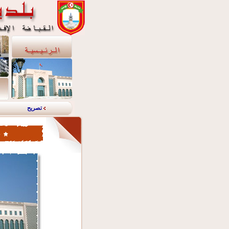
تصريح
خ